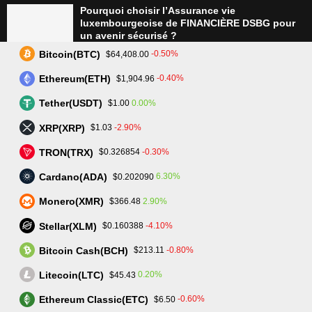
Pourquoi choisir l’Assurance vie
luxembourgeoise de FINANCIÈRE DSBG pour
un avenir sécurisé ?
Bitcoin(BTC)
-0.50%
$64,408.00
Ethereum(ETH)
-0.40%
$1,904.96
Tradez plus intelligemment avec Assetarion :
Technologie avancée et exécution rapide
Tether(USDT)
0.00%
$1.00
XRP(XRP)
-2.90%
$1.03
TRON(TRX)
-0.30%
$0.326854
L’avenir du trading : SmartPortfolio Trading, la
clé pour investir en actions et crypto-
Cardano(ADA)
6.30%
$0.202090
monnaies
Monero(XMR)
2.90%
$366.48
Stellar(XLM)
-4.10%
$0.160388
Bitcoin Cash(BCH)
-0.80%
$213.11
Litecoin(LTC)
0.20%
$45.43
Ethereum Classic(ETC)
-0.60%
$6.50