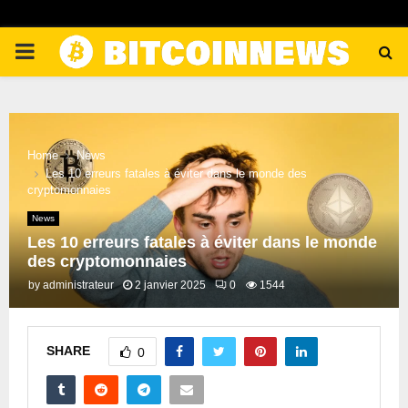
PRIMARY
MENU
Home
News
Les 10 erreurs fatales à éviter dans le monde des
cryptomonnaies
News
Les 10 erreurs fatales à éviter dans le monde
des cryptomonnaies
by
administrateur
2 janvier 2025
0
1544
SHARE
0