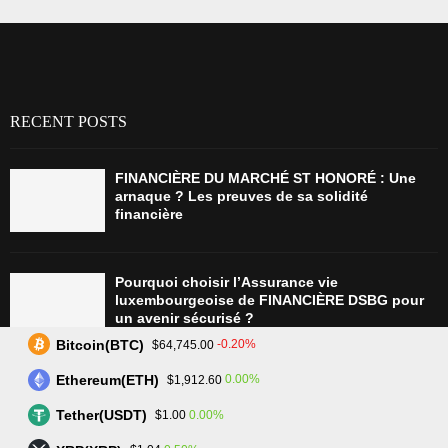
RECENT POSTS
FINANCIÈRE DU MARCHÉ ST HONORÉ : Une
arnaque ? Les preuves de sa solidité
financière
Pourquoi choisir l’Assurance vie
luxembourgeoise de FINANCIÈRE DSBG pour
un avenir sécurisé ?
Bitcoin(BTC)
-0.20%
$64,745.00
Ethereum(ETH)
0.00%
$1,912.60
Tradez plus intelligemment avec Assetarion :
Technologie avancée et exécution rapide
Tether(USDT)
0.00%
$1.00