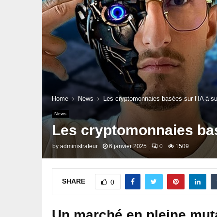
Home
News
Les cryptomonnaies basées sur l’IA à su
News
Les cryptomonnaies basé
by
administrateur
6 janvier 2025
0
1509
SHARE
0
Un marché en pleine muta