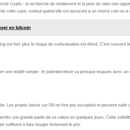
ché crypto : la recherche de rendement et la peur de rater une oppor
coche cette case, surtout quand elle est associée à un meme coin ou à
yer en bitcoin
telling est fort, plus le risque de surévaluation est élevé. C’est souven
er une réalité simple : le potentiel élevé va presque toujours avec un 
ile. Les projets basés sur l’IA ne font pas exception et peuvent subir d
perdre une grande partie de sa valeur en quelques jours. Cette volatil
e suffisent à faire bouger fortement le prix.