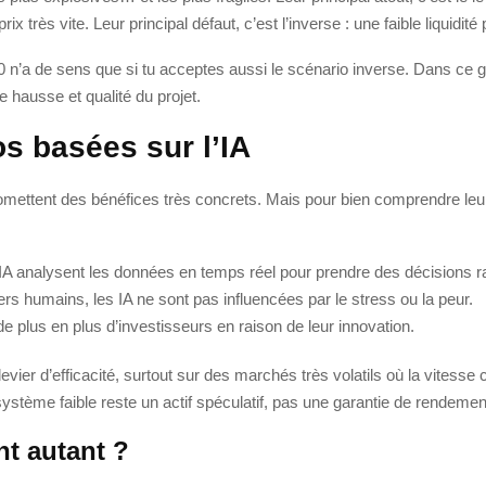
x très vite. Leur principal défaut, c’est l’inverse : une faible liquidit
10 n’a de sens que si tu acceptes aussi le scénario inverse. Dans ce ge
e hausse et qualité du projet.
s basées sur l’IA
romettent des bénéfices très concrets. Mais pour bien comprendre leur i
IA analysent les données en temps réel pour prendre des décisions r
rs humains, les IA ne sont pas influencées par le stress ou la peur.
de plus en plus d’investisseurs en raison de leur innovation.
i levier d’efficacité, surtout sur des marchés très volatils où la vite
stème faible reste un actif spéculatif, pas une garantie de rendemen
nt autant ?