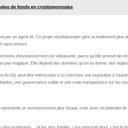
levées de fonds en cryptomonnaies
t par un agent IA. Ce projet révolutionnaire gère actuellement plus de
et sans erreurs.
 décisions d’investissement est séduisante, parce qu’elle promet de ré
n’est pas magique. Elle dépend des données qu’on lui donne, des règles
AI 16z peut être intéressant si tu cherches une exposition à l’automatis
iables, une gouvernance solide et une vraie transparence sur les ris
rs) représente un investissement plus risqué, mais avec un potentiel de
 plus explosives… et les plus fragiles. Leur principal atout, c’est le l