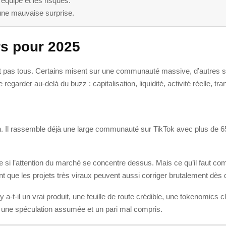
 l’équipe et les risques.
’une mauvaise surprise.
rs pour 2025
alent pas tous. Certains misent sur une communauté massive, d’autres
e regarder au-delà du buzz : capitalisation, liquidité, activité réelle,
. Il rassemble déjà une large communauté sur TikTok avec plus de 
e si l’attention du marché se concentre dessus. Mais ce qu’il faut com
ent que les projets très viraux peuvent aussi corriger brutalement dè
 y a-t-il un vrai produit, une feuille de route crédible, une tokenom
tre une spéculation assumée et un pari mal compris.