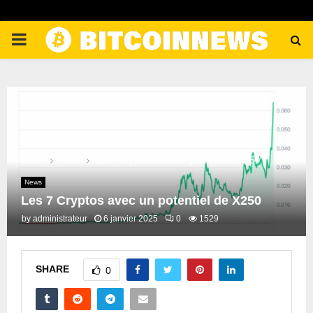
PRIMARY
MENU
Home
News
Les 7 Cryptos avec un potentiel de X250
News
Les 7 Cryptos avec un potentiel de X250
by
administrateur
6 janvier 2025
0
1529
SHARE
0