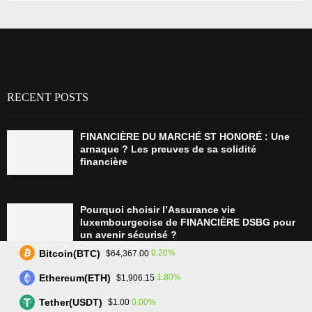
RECENT POSTS
FINANCIÈRE DU MARCHÉ ST HONORÉ : Une
arnaque ? Les preuves de sa solidité
financière
Pourquoi choisir l’Assurance vie
luxembourgeoise de FINANCIÈRE DSBG pour
un avenir sécurisé ?
Bitcoin(BTC)
0.20%
$64,367.00
Ethereum(ETH)
1.80%
$1,906.15
Tradez plus intelligemment avec Assetarion :
Technologie avancée et exécution rapide
Tether(USDT)
0.00%
$1.00