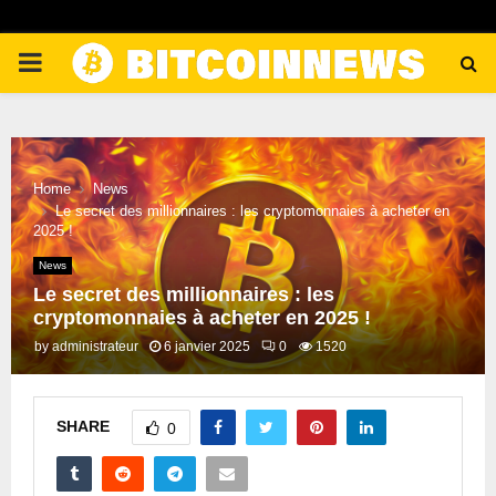
PRIMARY
MENU
Home
News
Le secret des millionnaires : les cryptomonnaies à acheter en
2025 !
News
Le secret des millionnaires : les
cryptomonnaies à acheter en 2025 !
by
administrateur
6 janvier 2025
0
1520
SHARE
0