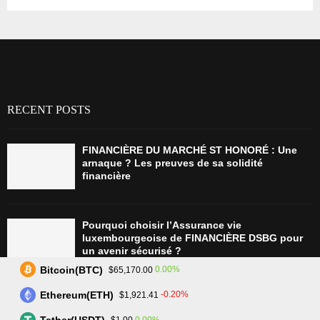
RECENT POSTS
FINANCIÈRE DU MARCHÉ ST HONORÉ : Une
arnaque ? Les preuves de sa solidité
financière
Pourquoi choisir l’Assurance vie
luxembourgeoise de FINANCIÈRE DSBG pour
un avenir sécurisé ?
Bitcoin(BTC)
0.00%
$65,170.00
Ethereum(ETH)
-0.20%
$1,921.41
Tradez plus intelligemment avec Assetarion :
Technologie avancée et exécution rapide
0.00%