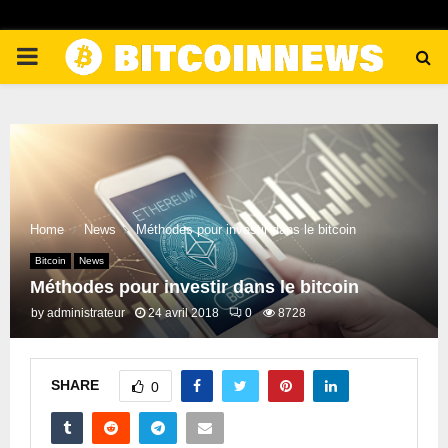
PRIMARY
MENU
Home
News
Méthodes pour investir dans le bitcoin
Bitcoin
News
Méthodes pour investir dans le bitcoin
by
administrateur
24 avril 2018
0
8728
SHARE
0