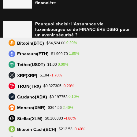
financière
Pourquoi choisir l’Assurance vie
luxembourgeoise de FINANCIÈRE DSBG pour
un avenir sécurisé ?
Bitcoin(BTC)
0.20%
$64,524.00
Ethereum(ETH)
1.80%
$1,909.70
Tradez plus intelligemment avec Assetarion :
Technologie avancée et exécution rapide
Tether(USDT)
0.00%
$1.00
XRP(XRP)
-1.70%
$1.04
TRON(TRX)
-0.20%
$0.327305
L’avenir du trading : SmartPortfolio Trading, la
clé pour investir en actions et crypto-
Cardano(ADA)
0.10%
$0.197753
monnaies
Monero(XMR)
2.40%
$364.56
Stellar(XLM)
-4.80%
$0.160383
Bitcoin Cash(BCH)
-0.40%
$212.53