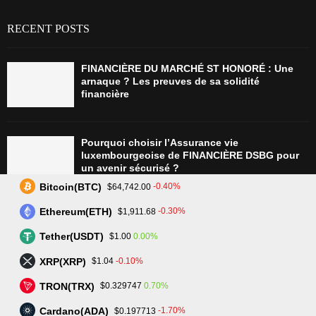
RECENT POSTS
FINANCIÈRE DU MARCHÉ ST HONORÉ : Une
arnaque ? Les preuves de sa solidité
financière
Pourquoi choisir l’Assurance vie
luxembourgeoise de FINANCIÈRE DSBG pour
un avenir sécurisé ?
Bitcoin(BTC)
-0.40%
$64,742.00
Ethereum(ETH)
-0.30%
$1,911.68
Tradez plus intelligemment avec Assetarion :
Technologie avancée et exécution rapide
Tether(USDT)
0.00%
$1.00
XRP(XRP)
-0.10%
$1.04
TRON(TRX)
0.70%
$0.329747
L’avenir du trading : SmartPortfolio Trading, la
clé pour investir en actions et crypto-
Cardano(ADA)
-1.70%
$0.197713
monnaies