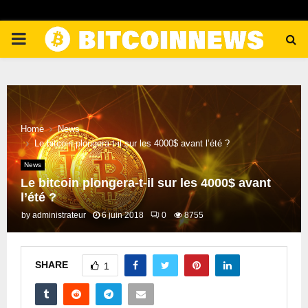
PRIMARY
MENU
Home
News
Le bitcoin plongera-t-il sur les 4000$ avant l’été ?
News
Le bitcoin plongera-t-il sur les 4000$ avant
l’été ?
by
administrateur
6 juin 2018
0
8755
SHARE
1