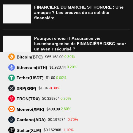
FINANCIÈRE DU MARCHÉ ST HONORÉ : Une
arnaque ? Les preuves de sa solidité
financière
Pourquoi choisir l’Assurance vie
luxembourgeoise de FINANCIÈRE DSBG pour
un avenir sécurisé ?
Bitcoin(BTC)
0.30%
$65,168.00
Ethereum(ETH)
0.20%
$1,923.44
Tradez plus intelligemment avec Assetarion :
Technologie avancée et exécution rapide
Tether(USDT)
0.00%
$1.00
XRP(XRP)
-0.30%
$1.04
TRON(TRX)
0.30%
$0.329864
L’avenir du trading : SmartPortfolio Trading, la
clé pour investir en actions et crypto-
Monero(XMR)
2.60%
$400.09
monnaies
Cardano(ADA)
-0.70%
$0.197574
Stellar(XLM)
-1.10%
$0.162968