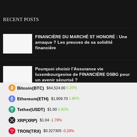
RECENT POSTS
FINANCIÈRE DU MARCHÉ ST HONORÉ : Une
arnaque ? Les preuves de sa solidité
financière
Pourquoi choisir l’Assurance vie
luxembourgeoise de FINANCIÈRE DSBG pour
un avenir sécurisé ?
Bitcoin(BTC)
0.20%
$64,524.00
Ethereum(ETH)
1.80%
$1,909.70
Tradez plus intelligemment avec Assetarion :
Technologie avancée et exécution rapide
Tether(USDT)
0.00%
$1.00
XRP(XRP)
-1.70%
$1.04
TRON(TRX)
-0.20%
$0.327305
L’avenir du trading : SmartPortfolio Trading, la