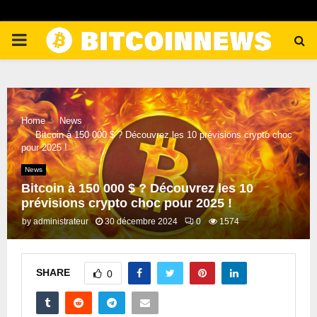
PRIMARY
MENU
Home
News
Bitcoin à 150 000 $ ? Découvrez les 10 prévisions crypto choc
pour 2025 !
News
Bitcoin à 150 000 $ ? Découvrez les 10
prévisions crypto choc pour 2025 !
by
administrateur
30 décembre 2024
0
1574
SHARE
0