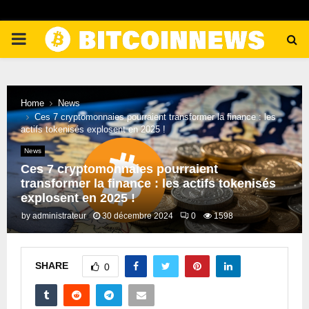
PRIMARY
MENU
Home
News
Ces 7 cryptomonnaies pourraient transformer la finance : les
actifs tokenisés explosent en 2025 !
News
Ces 7 cryptomonnaies pourraient
transformer la finance : les actifs tokenisés
explosent en 2025 !
by
administrateur
30 décembre 2024
0
1598
SHARE
0