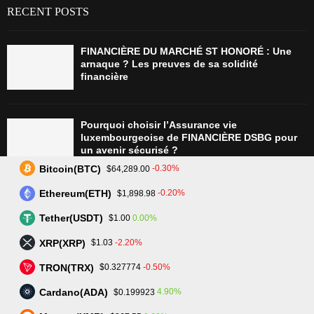
RECENT POSTS
FINANCIÈRE DU MARCHÉ ST HONORÉ : Une
arnaque ? Les preuves de sa solidité
financière
Pourquoi choisir l’Assurance vie
luxembourgeoise de FINANCIÈRE DSBG pour
un avenir sécurisé ?
Bitcoin(BTC)
-0.30%
$64,289.00
Ethereum(ETH)
-0.20%
$1,898.98
Tradez plus intelligemment avec Assetarion :
Technologie avancée et exécution rapide
Tether(USDT)
0.00%
$1.00
XRP(XRP)
-2.20%
$1.03
TRON(TRX)
-0.50%
$0.327774
L’avenir du trading : SmartPortfolio Trading, la
clé pour investir en actions et crypto-
Cardano(ADA)
4.90%
$0.199923
monnaies