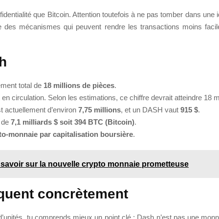
dentialité que Bitcoin. Attention toutefois à ne pas tomber dans une 
xiste des mécanismes qui peuvent rendre les transactions moins fac
h
ement total de
18 millions de pièces
.
en circulation. Selon les estimations, ce chiffre devrait atteindre 18 m
t actuellement d’environ
7,75 millions
, et un DASH vaut
915 $
.
t de
7,1 milliards $ soit 394 BTC (Bitcoin)
.
to-monnaie par capitalisation boursière
.
savoir sur la nouvelle crypto monnaie prometteuse
iquent concrètement
ns d’unités, tu comprends mieux un point clé : Dash n’est pas une monn