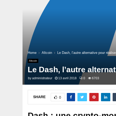
Home
Altcoin
Le Dash, l’autre alternative pour réalise
Altcoin
Le Dash, l’autre alternat
by
administrateur
13 avril 2018
0
6703
SHARE
0
Dash : une crypto-mo