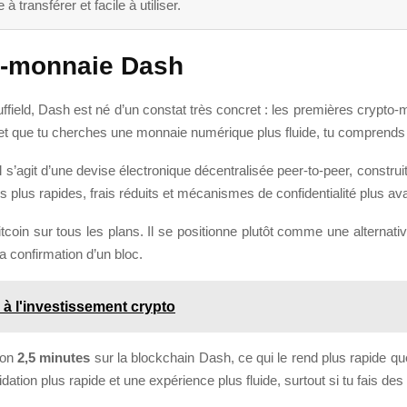
 transférer et facile à utiliser.
to-monnaie Dash
field, Dash est né d’un constat très concret : les premières crypto-
on et que tu cherches une monnaie numérique plus fluide, tu compren
Il s’agit d’une devise électronique décentralisée peer-to-peer, constr
ns plus rapides, frais réduits et mécanismes de confidentialité plus a
coin sur tous les plans. Il se positionne plutôt comme une alternati
 confirmation d’un bloc.
e à l'investissement crypto
ron
2,5 minutes
sur la blockchain Dash, ce qui le rend plus rapide que
dation plus rapide et une expérience plus fluide, surtout si tu fais des