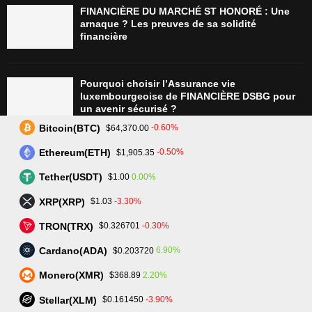
FINANCIÈRE DU MARCHÉ ST HONORÉ : Une
arnaque ? Les preuves de sa solidité
financière
Pourquoi choisir l’Assurance vie
luxembourgeoise de FINANCIÈRE DSBG pour
un avenir sécurisé ?
Bitcoin(BTC)
-0.60%
$64,370.00
Ethereum(ETH)
-0.50%
$1,905.35
Tradez plus intelligemment avec Assetarion :
Technologie avancée et exécution rapide
Tether(USDT)
0.00%
$1.00
XRP(XRP)
-3.30%
$1.03
TRON(TRX)
-0.30%
$0.326701
L’avenir du trading : SmartPortfolio Trading, la
clé pour investir en actions et crypto-
Cardano(ADA)
6.90%
$0.203720
monnaies
Monero(XMR)
2.20%
$368.89
Stellar(XLM)
-3.90%
$0.161450