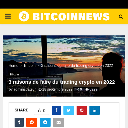
PRIMARY
MENU
Home
Bitcoin
3 raisons de faire du trading crypto en 2022
Bitcoin
3 raisons de faire du trading crypto en 2022
by
administrateur
28 septembre 2022
0
5929
SHARE
0