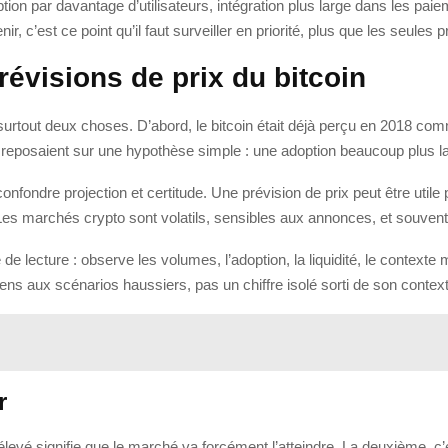
tion par davantage d’utilisateurs, intégration plus large dans les paie
ir, c’est ce point qu’il faut surveiller en priorité, plus que les seules p
prévisions de prix du bitcoin
 surtout deux choses. D’abord, le bitcoin était déjà perçu en 2018 co
x reposaient sur une hypothèse simple : une adoption beaucoup plus l
: confondre projection et certitude. Une prévision de prix peut être ut
 Les marchés crypto sont volatils, sensibles aux annonces, et souven
lle de lecture : observe les volumes, l’adoption, la liquidité, le conte
ns aux scénarios haussiers, pas un chiffre isolé sorti de son context
r
élevé signifie que le marché va forcément l’atteindre. La deuxième, c’e