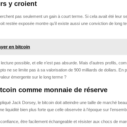
rs y croient
hent pas seulement un gain à court terme. Si cela avait été leur se
t restée exposée montre qu’il existe aussi une conviction de long terme
yer en bitcoin
lecture possible, et elle n’est pas absurde. Mais d’autres profils, c
rypto ne se limite pas à sa valorisation de 900 milliards de dollars. E
e valeur émergente sur le long terme ?
bitcoin comme monnaie de réserve
qué Jack Dorsey, le bitcoin doit atteindre une taille de marché beau
une liquidité bien plus forte que celle observée à l’époque sur l’ensem
onfiance, être facilement échangeable et résister aux chocs de marché