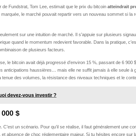
r de Fundstrat, Tom Lee, estimait que le prix du bitcoin
atteindrait pr
n marquée, le marché pouvait repartir vers un nouveau sommet si la r
ement sur une intuition de marché. Il s’appuie sur plusieurs signaux :
storique quand le momentum redevient favorable. Dans la pratique, c’es
mbinaison de plusieurs facteurs.
yse, le bitcoin avait déjà progressé d’environ 15 %, passant de 6 900 
s anticipations haussières… mais elle ne suffit jamais à elle seule à 
la tenue des volumes, la résistance des niveaux techniques et le cont
quoi devez-vous investir ?
 000 $
C’est un scénario. Pour qu’il se réalise, il faut généralement une co
, et absence de choc réglementaire majeur. Si tu hésites encore sur la 