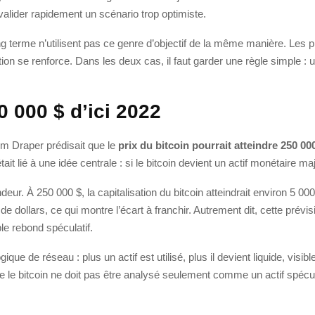
 invalider rapidement un scénario trop optimiste.
ng terme n’utilisent pas ce genre d’objectif de la même manière. Les
option se renforce. Dans les deux cas, il faut garder une règle simple :
0 000 $ d’ici 2022
Tim Draper prédisait que le
prix du bitcoin pourrait atteindre 250 000 
 lié à une idée centrale : si le bitcoin devient un actif monétaire maj
deur. À 250 000 $, la capitalisation du bitcoin atteindrait environ 5 00
de dollars, ce qui montre l’écart à franchir. Autrement dit, cette pré
le rebond spéculatif.
ique de réseau : plus un actif est utilisé, plus il devient liquide, visi
 le bitcoin ne doit pas être analysé seulement comme un actif spécu