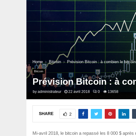
Home
Bitcoin
Prévision Bitcoin : à combien le bitcoin
Bitcoin
Prévision Bitcoin : à co
by
administrateur
22 avril 2018
0
13658
SHARE
2
Mi-avril 2018, le bitcoin a repassé les 8 000 $ après