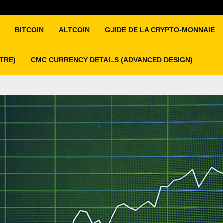
BITCOIN
ALTCOIN
GUIDE DE LA CRYPTO-MONNAIE
ITRE)
CMC CURRENCY DETAILS (ADVANCED DESIGN)