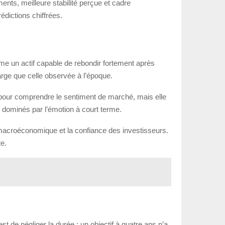
ments, meilleure stabilité perçue et cadre
rédictions chiffrées.
mme un actif capable de rebondir fortement après
arge que celle observée à l’époque.
ile pour comprendre le sentiment de marché, mais elle
t dominés par l’émotion à court terme.
xte macroéconomique et la confiance des investisseurs.
e.
st de négliger la durée : un objectif à quatre ans n’a