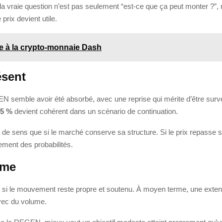
 vraie question n’est pas seulement “est-ce que ça peut monter ?”, ma
 prix devient utile.
âce à la crypto-monnaie Dash
ésent
 semble avoir été absorbé, avec une reprise qui mérite d’être surveill
25 %
devient cohérent dans un scénario de continuation.
n’a de sens que si le marché conserve sa structure. Si le prix repasse 
lement des probabilités.
rme
illé si le mouvement reste propre et soutenu. À moyen terme, une exte
vec du volume.