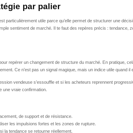
tégie par palier
 particulièrement utile parce qu’elle permet de structurer une décisi
mple sentiment de marché. Il te faut des repères précis : tendance, zon
our repérer un changement de structure du marché. En pratique, cela
ent. Ce n’est pas un signal magique, mais un indice utile quand il e
ession vendeuse s’essouffle et si les acheteurs reprennent progressi
e une vraie confirmation.
racement, de support et de résistance.
iser les impulsions fortes et les zones de rupture.
 si la tendance se retourne réellement.