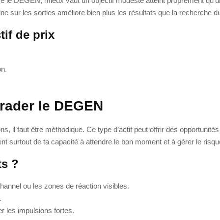
omme le DEGEN, mieux vaut un objectif modeste atteint proprement qu’u
e sur les sorties améliore bien plus les résultats que la recherche du
if de prix
on.
trader le DEGEN
, il faut être méthodique. Ce type d’actif peut offrir des opportunité
nt surtout de ta capacité à attendre le bon moment et à gérer le risqu
ts ?
channel ou les zones de réaction visibles.
.
er les impulsions fortes.