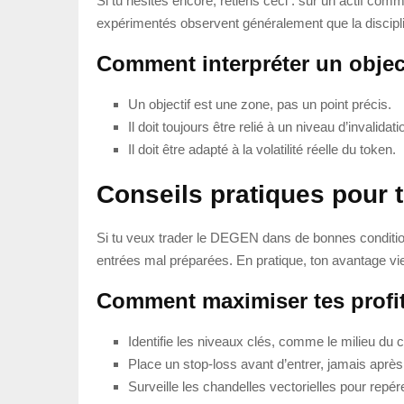
Si tu hésites encore, retiens ceci : sur un actif c
expérimentés observent généralement que la disciplin
Comment interpréter un object
Un objectif est une zone, pas un point précis.
Il doit toujours être relié à un niveau d’invalidati
Il doit être adapté à la volatilité réelle du token.
Conseils pratiques pour 
Si tu veux trader le DEGEN dans de bonnes conditions
entrées mal préparées. En pratique, ton avantage vie
Comment maximiser tes profi
Identifie les niveaux clés, comme le milieu du 
Place un stop-loss avant d’entrer, jamais après
Surveille les chandelles vectorielles pour repér