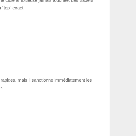
ne cible ambitieuse jamais touchée. Les traders
 “top” exact.
s rapides, mais il sanctionne immédiatement les
e.