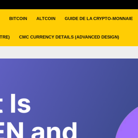
BITCOIN
ALTCOIN
GUIDE DE LA CRYPTO-MONNAIE
ITRE)
CMC CURRENCY DETAILS (ADVANCED DESIGN)