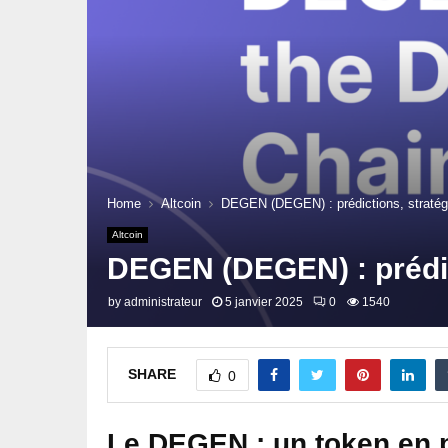
Home
Altcoin
DEGEN (DEGEN) : prédictions, stratégi
Altcoin
DEGEN (DEGEN) : prédict
by
administrateur
5 janvier 2025
0
1540
SHARE
0
Le DEGEN : un token en 