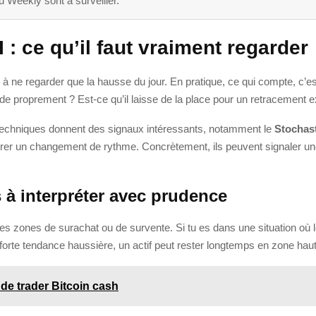
u Weekly sont à surveiller.
: ce qu’il faut vraiment regarder
 à ne regarder que la hausse du jour. En pratique, ce qui compte, c’es
de proprement ? Est-ce qu’il laisse de la place pour un retracement e
 techniques donnent des signaux intéressants, notamment le
Stochast
repérer un changement de rythme. Concrètement, ils peuvent signaler un
s à interpréter avec prudence
des zones de surachat ou de survente. Si tu es dans une situation où 
ne forte tendance haussière, un actif peut rester longtemps en zone h
de trader Bitcoin cash