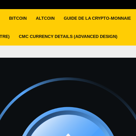
BITCOIN
ALTCOIN
GUIDE DE LA CRYPTO-MONNAIE
ITRE)
CMC CURRENCY DETAILS (ADVANCED DESIGN)