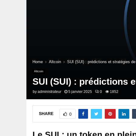
Home
Altcoin
SUI (SUI) : prédictions et stratégies de
Altcoin
SUI (SUI) : prédictions e
by
administrateur
5 janvier 2025
0
1852
SHARE
0
Le SUI : un token en plei