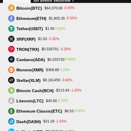
un avenir sécurisé ?
Bitcoin(BTC)
-0.60%
$64,370.00
Ethereum(ETH)
-0.50%
$1,905.35
Tradez plus intelligemment avec Assetarion :
Technologie avancée et exécution rapide
Tether(USDT)
0.00%
$1.00
XRP(XRP)
-3.30%
$1.03
TRON(TRX)
-0.30%
$0.326701
L’avenir du trading : SmartPortfolio Trading, la
clé pour investir en actions et crypto-
Cardano(ADA)
6.90%
$0.203720
monnaies
Monero(XMR)
2.20%
$368.89
Stellar(XLM)
-3.90%
$0.161450
Bitcoin Cash(BCH)
-1.00%
$213.44
Litecoin(LTC)
0.70%
$45.60
Ethereum Classic(ETC)
0.00%
$6.53
trader-crypto-monnaie.fr - Tous droits réservés.
Mentions Légales
Dash(DASH)
-1.50%
$31.29
Contact us:
contact@trader-crypto-monnaie.fr