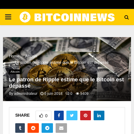
PRIMARY
MENU
Home
Altcoin
Le patron de Ripple estime que le Bitcoin est dépassé
Altcoin
Le patron de Ripple estime que le Bitcoin est
dépassé
by
administrateur
6 juin 2018
0
9409
SHARE
0