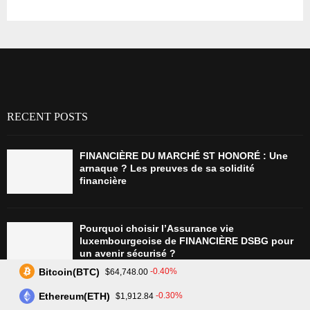
RECENT POSTS
FINANCIÈRE DU MARCHÉ ST HONORÉ : Une
arnaque ? Les preuves de sa solidité
financière
Pourquoi choisir l’Assurance vie
luxembourgeoise de FINANCIÈRE DSBG pour
un avenir sécurisé ?
Bitcoin(BTC)
-0.40%
$64,748.00
Ethereum(ETH)
-0.30%
$1,912.84
Tradez plus intelligemment avec Assetarion :