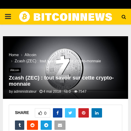
PRIMARY
MENU
Home
Altcoin
Zcash (ZEC) : tout savoir sur cette crypto-monnaie
Altcoin
Zcash (ZEC) : tout savoir sur cette crypto-
monnaie
by
administrateur
4 mai 2018
0
7547
SHARE
0