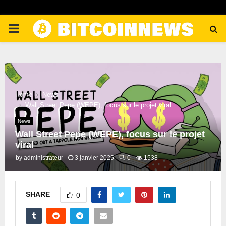
PRIMARY
MENU
Home
News
Wall Street Pepe (WEPE), focus sur le projet viral
News
Wall Street Pepe (WEPE), focus sur le projet
viral
by
administrateur
3 janvier 2025
0
1538
SHARE
0