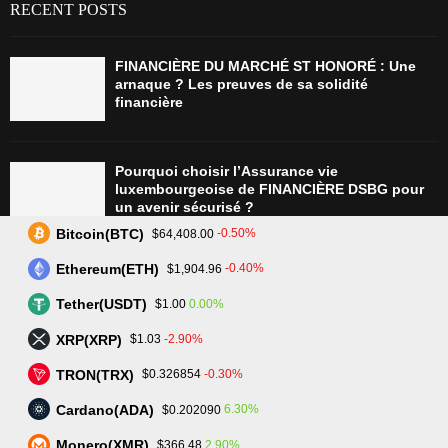
RECENT POSTS
FINANCIÈRE DU MARCHÉ ST HONORÉ : Une
arnaque ? Les preuves de sa solidité
financière
Pourquoi choisir l’Assurance vie
luxembourgeoise de FINANCIÈRE DSBG pour
un avenir sécurisé ?
Bitcoin(BTC)
-0.50%
$64,408.00
Ethereum(ETH)
-0.40%
$1,904.96
Tradez plus intelligemment avec Assetarion :
Technologie avancée et exécution rapide
Tether(USDT)
0.00%
$1.00
XRP(XRP)
-2.90%
$1.03
TRON(TRX)
-0.30%
$0.326854
L’avenir du trading : SmartPortfolio Trading, la
clé pour investir en actions et crypto-
Cardano(ADA)
6.30%
$0.202090
monnaies
Monero(XMR)
2.90%
$366.48