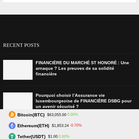
RECENT POSTS
FINANCIÈRE DU MARCHÉ ST HONORÉ : Une
arnaque ? Les preuves de sa solidité
financière
Pourquoi choisir l’Assurance vie
luxembourgeoise de FINANCIÈRE DSBG pour
un avenir sécurisé ?
Bitcoin(BTC)
0.00%
$63,055.00
Ethereum(ETH)
-0.70%
$1,853.24
Tradez plus intelligemment avec Assetarion :
Technologie avancée et exécution rapide
Tether(USDT)
0.00%
$1.00