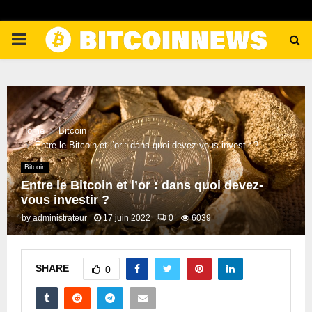
PRIMARY
MENU
Home
Bitcoin
Entre le Bitcoin et l’or : dans quoi devez-vous investir ?
Bitcoin
Entre le Bitcoin et l’or : dans quoi devez-
vous investir ?
by
administrateur
17 juin 2022
0
6039
SHARE
0