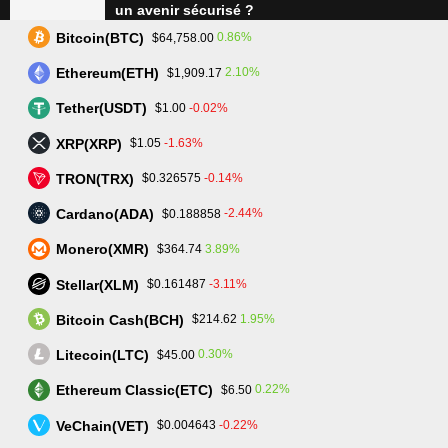
un avenir sécurisé ?
Bitcoin(BTC)
0.86%
$64,758.00
Ethereum(ETH)
2.10%
$1,909.17
Tradez plus intelligemment avec Assetarion :
Technologie avancée et exécution rapide
Tether(USDT)
-0.02%
$1.00
XRP(XRP)
-1.63%
$1.05
TRON(TRX)
-0.14%
$0.326575
L’avenir du trading : SmartPortfolio Trading, la
clé pour investir en actions et crypto-
Cardano(ADA)
-2.44%
$0.188858
monnaies
Monero(XMR)
3.89%
$364.74
Stellar(XLM)
-3.11%
$0.161487
Bitcoin Cash(BCH)
1.95%
$214.62
Litecoin(LTC)
0.30%
$45.00
Ethereum Classic(ETC)
0.22%
$6.50
trader-crypto-monnaie.fr - Tous droits réservés.
Mentions Légales
VeChain(VET)
-0.22%
$0.004643
Contact us:
contact@trader-crypto-monnaie.fr