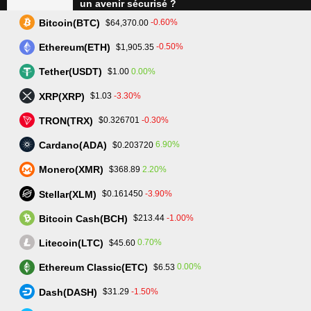
un avenir sécurisé ?
Bitcoin(BTC)
-0.60%
$64,370.00
Ethereum(ETH)
-0.50%
$1,905.35
Tradez plus intelligemment avec Assetarion :
Technologie avancée et exécution rapide
Tether(USDT)
0.00%
$1.00
XRP(XRP)
-3.30%
$1.03
TRON(TRX)
-0.30%
$0.326701
L’avenir du trading : SmartPortfolio Trading, la
clé pour investir en actions et crypto-
Cardano(ADA)
6.90%
$0.203720
monnaies
Monero(XMR)
2.20%
$368.89
Stellar(XLM)
-3.90%
$0.161450
Bitcoin Cash(BCH)
-1.00%
$213.44
Litecoin(LTC)
0.70%
$45.60
Ethereum Classic(ETC)
0.00%
$6.53
trader-crypto-monnaie.fr - Tous droits réservés.
Mentions Légales
Dash(DASH)
-1.50%
$31.29
Contact us:
contact@trader-crypto-monnaie.fr