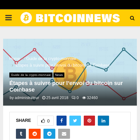
PRIMARY
MENU
Home
Guide de la crypto-monnaie
Étapes à suivre pour l’envoi du bitcoin sur Coinbase
Guide de la crypto-monnaie
News
Étapes à suivre pour l’envoi du bitcoin sur
Coinbase
by
administrateur
25 avril 2018
0
32460
SHARE
0